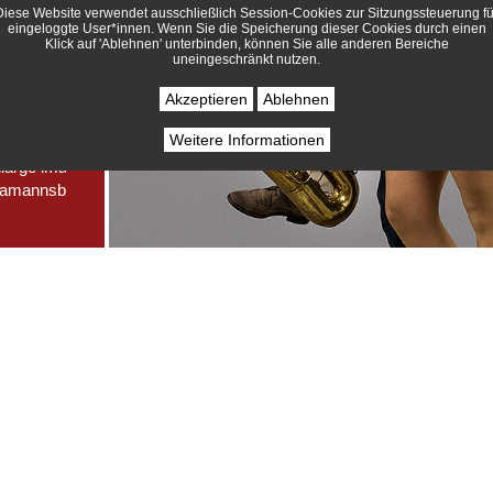
Diese Website verwendet ausschließlich Session-Cookies zur Sitzungssteuerung fü
eingeloggte User*innen. Wenn Sie die Speicherung dieser Cookies durch einen
Klick auf 'Ablehnen' unterbinden, können Sie alle anderen Bereiche
uneingeschränkt nutzen.
Akzeptieren
Ablehnen
Weitere Informationen