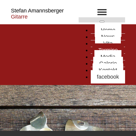
Stefan Amannsberger
Gitarre
Home
News
Vita
Termine
Media
Galerie
Kontakt
facebook