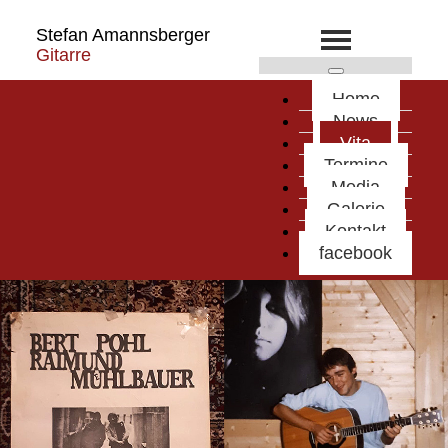
Stefan Amannsberger
Gitarre
Home
News
Vita
Termine
Media
Galerie
Kontakt
facebook