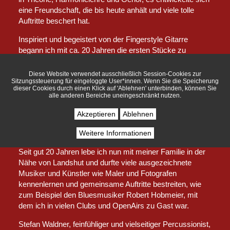
eine Freundschaft, die bis heute anhält und viele tolle
Auftritte beschert hat.
Inspiriert und begeistert von der Fingerstyle Gitarre
begann ich mit ca. 20 Jahren die ersten Stücke zu
schreiben, zahlreiche Konzerte auf Kleinkunstbühnen und
Festivals zu spielen und trat zumeist als Solokünstler auf.
Diese Website verwendet ausschließlich Session-Cookies zur
Sitzungssteuerung für eingeloggte User*innen. Wenn Sie die Speicherung
dieser Cookies durch einen Klick auf 'Ablehnen' unterbinden, können Sie
In den 90er Jahren lebte ich in Freiburg/Schwarzwald und
alle anderen Bereiche uneingeschränkt nutzen.
verbrachte dort wunderbare Jahre, spielte meine erste
CD 'Lines of Wood' ein. Weitere Aufnahmen folgten, ein
Akzeptieren
Ablehnen
wichtiges Duo für mich mit dem Kontrabassisten Walter
Weitere Informationen
Jungwirth präsentierte Musik aus eigener Feder.
Seit gut 20 Jahren lebe ich nun mit meiner Familie in der
Nähe von Landshut und durfte viele ausgezeichnete
Musiker und Künstler wie Maler und Fotografen
kennenlernen und gemeinsame Auftritte bestreiten, wie
zum Beispiel den Bluesmusiker Robert Hobmeier, mit
dem ich in vielen Clubs und OpenAirs zu Gast war.
Stefan Waldner, feinfühliger und vielseitiger Percussionist,