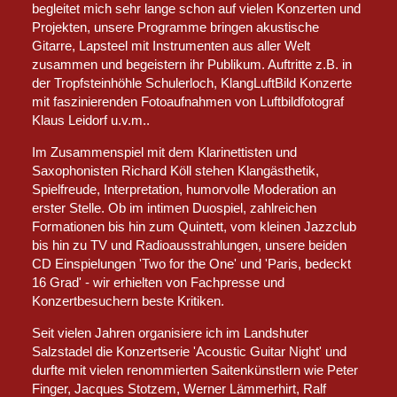
begleitet mich sehr lange schon auf vielen Konzerten und
Projekten, unsere Programme bringen akustische
Gitarre, Lapsteel mit Instrumenten aus aller Welt
zusammen und begeistern ihr Publikum. Auftritte z.B. in
der Tropfsteinhöhle Schulerloch, KlangLuftBild Konzerte
mit faszinierenden Fotoaufnahmen von Luftbildfotograf
Klaus Leidorf u.v.m..
Im Zusammenspiel mit dem Klarinettisten und
Saxophonisten Richard Köll stehen Klangästhetik,
Spielfreude, Interpretation, humorvolle Moderation an
erster Stelle. Ob im intimen Duospiel, zahlreichen
Formationen bis hin zum Quintett, vom kleinen Jazzclub
bis hin zu TV und Radioausstrahlungen, unsere beiden
CD Einspielungen 'Two for the One' und 'Paris, bedeckt
16 Grad' - wir erhielten von Fachpresse und
Konzertbesuchern beste Kritiken.
Seit vielen Jahren organisiere ich im Landshuter
Salzstadel die Konzertserie 'Acoustic Guitar Night' und
durfte mit vielen renommierten Saitenkünstlern wie Peter
Finger, Jacques Stotzem, Werner Lämmerhirt, Ralf